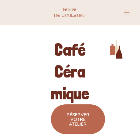
Accueil
Aller
Mai
au
Men
contenu
Café
Céra
mique
RÉSERVER
VOTRE
ATELIER